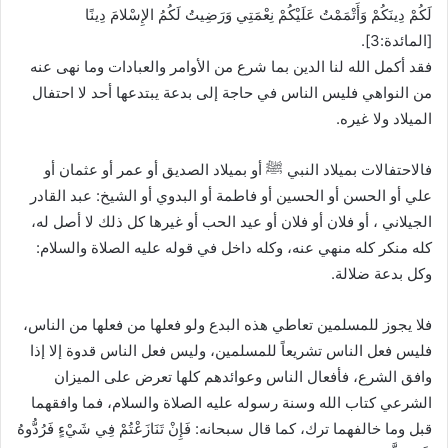
لَكُمْ دِينَكُمْ وَأَتْمَمْتُ عَلَيْكُمْ نِعْمَتِي وَرَضِيتُ لَكُمُ الإِسْلامَ دِينًا
[المائدة:3].
فقد أكمل الله لنا الدين بما شرع من الأوامر والعبادات وما نهى عنه
من النواهي فليس الناس في حاجة إلى بدعة يبتدعها أحد لا احتفال
الميلاد ولا غيره.
فالاحتفالات بميلاد النبي ﷺ أو بميلاد الصديق أو عمر أو عثمان أو
علي أو الحسن أو الحسين أو فاطمة أو البدوي أو الشيخ: عبد القادر
الجيلاني ، أو فلان أو فلان أو عيد الحب أو غيرها كل ذلك لا أصل له،
كله منكر كله منهي عنه، وكله داخل في قوله عليه الصلاة والسلام:
وكل بدعة ضلالة.
فلا يجوز للمسلمين تعاطي هذه البدع ولو فعلها من فعلها من الناس،
فليس فعل الناس تشريعاً للمسلمين، وليس فعل الناس قدوة إلا إذا
وافق الشرع، فأفعال الناس وعوائدهم كلها تعرض على الميزان
الشرعي كتاب الله وسنة رسوله عليه الصلاة والسلام، فما وافقهما
قبل وما خالفهما ترك، كما قال سبحانه: فَإِنْ تَنَازَعْتُمْ فِي شَيْءٍ فَرُدُّوهُ