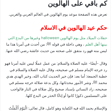
كم باقي على الهالوين
تعرض هذه الصفحة موعد يوم الهالوين في العالم العربي والغربي.
حكم عيد الهالوين في الاسلام
حفلات الميلاد مثل يوم الهالوين halloween وغيرها من البدع التي
بينها أهل العلم
، وهي داخلة في قوله ﷺ: من أحدث في أمرنا هذا ما
ليس منه فهو رد متفق على صحته من حديث عائشة رضي الله عنها.
وقال -أيضًا- عليه الصلاة والسلام: من عمل عملًا ليس عليه أمرنا فهو
رد خرجه الإمام مسلم في صحيحه، وقال عليه الصلاة والسلام في
خطبة الجمعة: أما بعد: فإن خير الحديث كتاب الله، وخير الهدي هدي
محمد ﷺ، وشر الأمور محدثاتها، وكل بدعة ضلالة خرجه مسلم في
صحيحه، زاد النسائي بإسناد صحيح وكل ضلالة في النار فالواجب
على المسلمين ذكورًا كانوا أو إناثًا الحذر من البدع كلها.
والإسلام بحمد الله فيه الكفاية وهو كامل، قال تعالى: الْيَوْمَ أَكْمَلْتُ