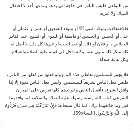
من النواهي فليس الناس في حاجة إلى بدعة يبتدعها أحد لا احتفال
الميلاد ولا غيره.
فالاحتفالات بميلاد النبي ﷺ أو بميلاد الصديق أو عمر أو عثمان أو
علي أو الحسن أو الحسين أو فاطمة أو البدوي أو الشيخ: عبد القادر
الجيلاني ، أو فلان أو فلان أو عيد الحب أو غيرها كل ذلك لا أصل له،
كله منكر كله منهي عنه، وكله داخل في قوله عليه الصلاة والسلام:
وكل بدعة ضلالة.
فلا يجوز للمسلمين تعاطي هذه البدع ولو فعلها من فعلها من الناس،
فليس فعل الناس تشريعاً للمسلمين، وليس فعل الناس قدوة إلا إذا
وافق الشرع، فأفعال الناس وعوائدهم كلها تعرض على الميزان
الشرعي كتاب الله وسنة رسوله عليه الصلاة والسلام، فما وافقهما
قبل وما خالفهما ترك، كما قال سبحانه: فَإِنْ تَنَازَعْتُمْ فِي شَيْءٍ فَرُدُّوهُ
إِلَى اللَّهِ وَالرَّسُولِ [النساء:59].