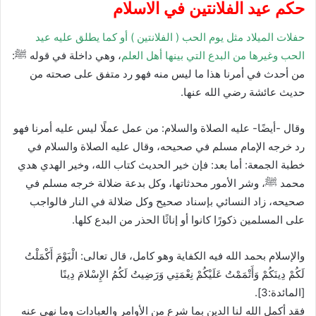
حكم عيد الفلانتين في الاسلام
حفلات الميلاد مثل يوم الحب ( الفلانتين ) أو كما يطلق عليه عيد
الحب وغيرها من البدع التي بينها أهل العلم
، وهي داخلة في قوله ﷺ:
من أحدث في أمرنا هذا ما ليس منه فهو رد متفق على صحته من
حديث عائشة رضي الله عنها.
وقال -أيضًا- عليه الصلاة والسلام: من عمل عملًا ليس عليه أمرنا فهو
رد خرجه الإمام مسلم في صحيحه، وقال عليه الصلاة والسلام في
خطبة الجمعة: أما بعد: فإن خير الحديث كتاب الله، وخير الهدي هدي
محمد ﷺ، وشر الأمور محدثاتها، وكل بدعة ضلالة خرجه مسلم في
صحيحه، زاد النسائي بإسناد صحيح وكل ضلالة في النار فالواجب
على المسلمين ذكورًا كانوا أو إناثًا الحذر من البدع كلها.
والإسلام بحمد الله فيه الكفاية وهو كامل، قال تعالى: الْيَوْمَ أَكْمَلْتُ
لَكُمْ دِينَكُمْ وَأَتْمَمْتُ عَلَيْكُمْ نِعْمَتِي وَرَضِيتُ لَكُمُ الإِسْلامَ دِينًا
[المائدة:3].
فقد أكمل الله لنا الدين بما شرع من الأوامر والعبادات وما نهى عنه