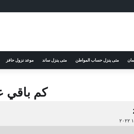
مان
متى ينزل حساب المواطن
متى ينزل ساند
موعد نزول حافز
كم باقي عل