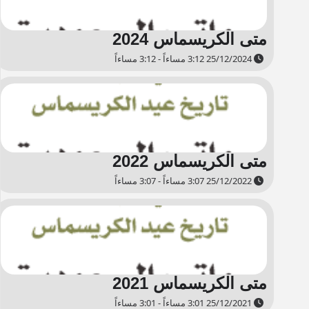
فأفعال الناس وعوائدهم كلها تعرض على الميزان الشرعي كتاب الله وسنة
رسوله عليه الصلاة والسلام، فما وافقهما قبل وما خالفهما ترك، كما قال
سبحانه: فَإِنْ تَنَازَعْتُمْ فِي شَيْءٍ فَرُدُّوهُ إِلَى اللَّهِ وَالرَّسُولِ [النساء:59].
متى الكريسماس 2024
25/12/2024 3:12 مساءاً - 3:12 مساءاً
متى الكريسماس 2022
25/12/2022 3:07 مساءاً - 3:07 مساءاً
متى الكريسماس 2021
25/12/2021 3:01 مساءاً - 3:01 مساءاً