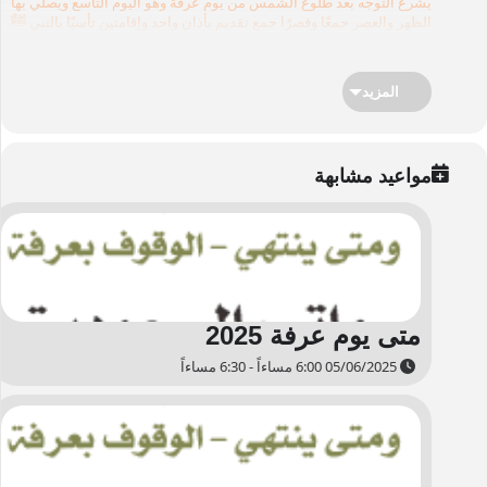
يشرع التوجه بعد طلوع الشمس من يوم عرفة وهو اليوم التاسع ويصلي بها
الظهر والعصر جمعًا وقصرًا جمع تقديم بأذان واحد وإقامتين تأسيًا بالنبي ﷺ
وأصحابه ، ويبقى فيها إلى غروب الشمس مشتغلًا بالذكر والدعاء وقراءة
القرآن والتلبية حتى تغيب الشمس.
ويشرع الإكثار من قول :
لا إله إلا الله وحده لا شريك له، له الملك وله الحمد وه
المزيد
على كل شيء قدير، وسبحان الله والحمد لله ولا إله إلا الله والله أكبر ولا حول
ولا قوة إلا بالله
ويرفع يديه بالدعاء ويحمد الله ويصلي على النبي ﷺ قبل الدعا
ويستقبل القبلة ، وعرفة كلها موقف ، فإذا غابت الشمس شرع للحجاج
الانصراف إلى مزدلفة بسكينة ووقار مع الإكثار من التلبية، فإذا وصلوا مزدلفة
مواعيد مشابهة
صلوا المغرب والعشاء بأذان واحد وإقامتين المغرب ثلاثًا والعشاء ركعتين.
متى يوم عرفة 2025
05/06/2025 6:00 مساءاً - 6:30 مساءاً