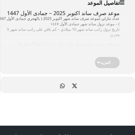
تفاصيل الموعد
موعد صرف ساند اكتوبر 2025 – جمادى الأول 1447
عداد تنازلي لموعد صرف ساند شهر اكتوبر 2025 ( با
) – موعد نزول ساند شهر جمادى الأول ١٤٤٧
تاريخ نزول راتب ساند شهر 10 ميلادي – كم باقي على راتب ساند شهر 5
هجري
لمشاهدة جميع مواعيد نزول ساند يمكن زيارة الرابط [
اضغط هنا
].
خدمات ذات علاقة : موقع
المؤسسة العامة للتأمينات الإجتماعية
المزيد