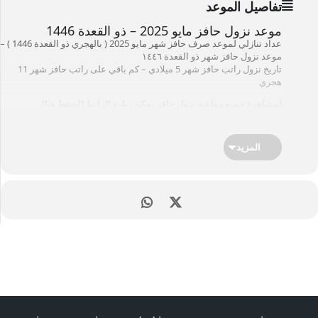
تفاصيل الموعد
موعد نزول حافز مايو 2025 – ذو القعدة 1446
عداد تنازلي لموعد صرف حافز شهر مايو 2025 ( بالهجري ذو القعدة 1446 ) –
موعد نزول حافز شهر ذو القعدة ١٤٤٦
تاريخ نزول راتب حافز شهر 5 ميلادي – كم باقي على راتب حافز شهر 11
هجري
لمشاهدة جميع مواعيد نزول حافز يمكن زيارة الرابط [
اضغط هنا
].
خدمات ذات علاقة : موقع
طاقات
المزيد