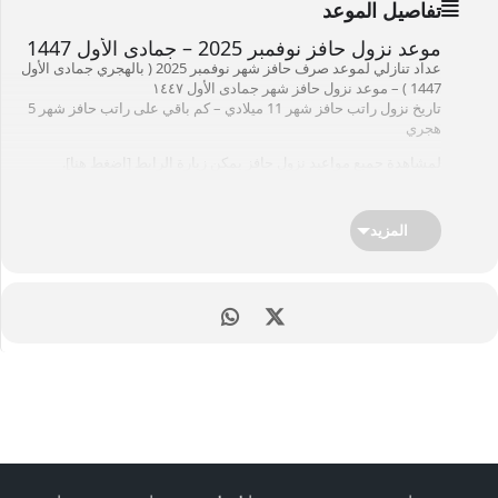
تفاصيل الموعد
موعد نزول حافز نوفمبر 2025 – جمادى الأول 1447
عداد تنازلي لموعد صرف حافز شهر نوفمبر 2025 ( بالهجري جمادى الأول
1447 ) – موعد نزول حافز شهر جمادى الأول ١٤٤٧
تاريخ نزول راتب حافز شهر 11 ميلادي – كم باقي على راتب حافز شهر 5
هجري
لمشاهدة جميع مواعيد نزول حافز يمكن زيارة الرابط [
اضغط هنا
].
خدمات ذات علاقة : موقع
طاقات
المزيد